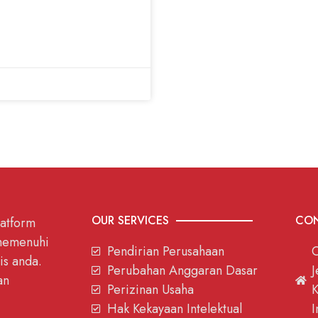
OUR SERVICES
CON
latform
 memenuhi
Pendirian Perusahaan
O
is anda.
Perubahan Anggaran Dasar
J
an
Perizinan Usaha
K
Hak Kekayaan Intelektual
I